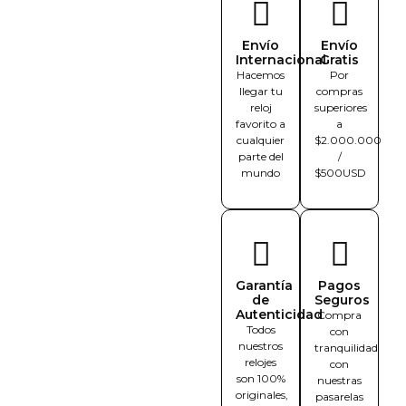
Envío
Envío
Internacional
Gratis
Hacemos
Por
llegar tu
compras
reloj
superiores
favorito a
a
cualquier
$2.000.000
parte del
/
mundo
$500USD
Garantía
Pagos
de
Seguros
Autenticidad
Compra
Todos
con
nuestros
tranquilidad
relojes
con
son 100%
nuestras
originales,
pasarelas