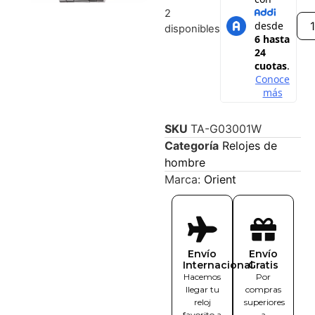
2
disponibles
SKU
TA-G03001W
Categoría
Relojes de
hombre
Marca:
Orient
Envío
Envío
Internacional
Gratis
Hacemos
Por
llegar tu
compras
reloj
superiores
favorito a
a