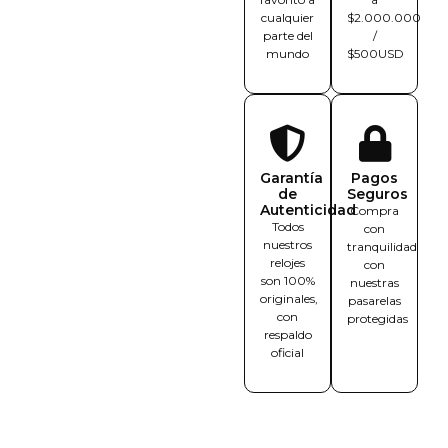
cualquier
$2.000.000
parte del
/
mundo
$500USD
Garantía
Pagos
de
Seguros
Autenticidad
Compra
Todos
con
nuestros
tranquilidad
relojes
con
son 100%
nuestras
originales,
pasarelas
con
protegidas
respaldo
oficial