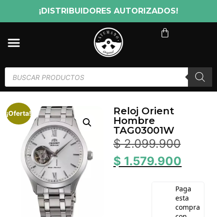
¡DISTRIBUIDORES AUTORIZADOS!
Reloj Orient
¡Oferta!
Hombre
TAG03001W
$
2.099.900
$
1.579.900