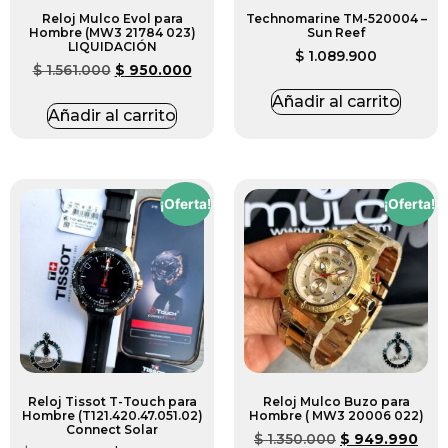
Reloj Mulco Evol para
Technomarine TM-520004 –
Hombre (MW3 21784 023)
Sun Reef
LIQUIDACIÓN
$
1.089.900
$
1.561.000
$
950.000
Añadir al carrito
Añadir al carrito
¡Oferta!
¡Oferta!
Reloj Tissot T-Touch para
Reloj Mulco Buzo para
Hombre (T121.420.47.051.02)
Hombre ( MW3 20006 022)
Connect Solar
$
1.350.000
$
949.990