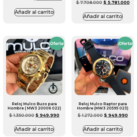
$
7.708.000
$
5.781.000
Añadir al carrito
Añadir al carrito
¡Oferta!
¡Oferta!
Reloj Mulco Buzo para
Reloj Mulco Raptor para
Hombre ( MW3 20006 022)
Hombre (MW3 20595 023)
$
1.350.000
$
949.990
$
1.272.000
$
949.990
Añadir al carrito
Añadir al carrito