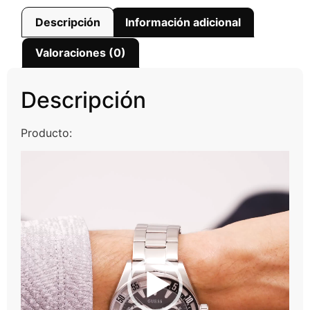
Descripción
Información adicional
Valoraciones (0)
Descripción
Producto:
Reproductor
de
vídeo