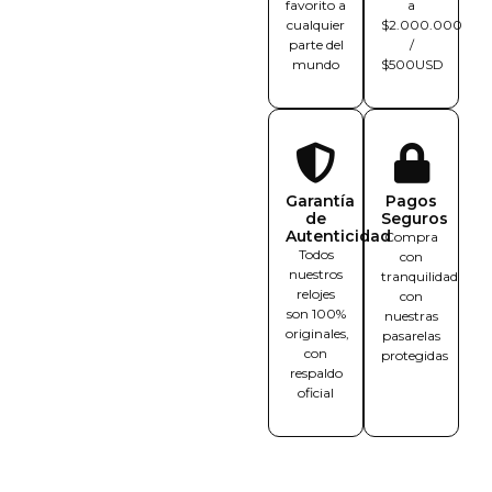
favorito a
a
cualquier
$2.000.000
parte del
/
mundo
$500USD
Garantía
Pagos
de
Seguros
Autenticidad
Compra
Todos
con
nuestros
tranquilidad
relojes
con
son 100%
nuestras
originales,
pasarelas
con
protegidas
respaldo
oficial