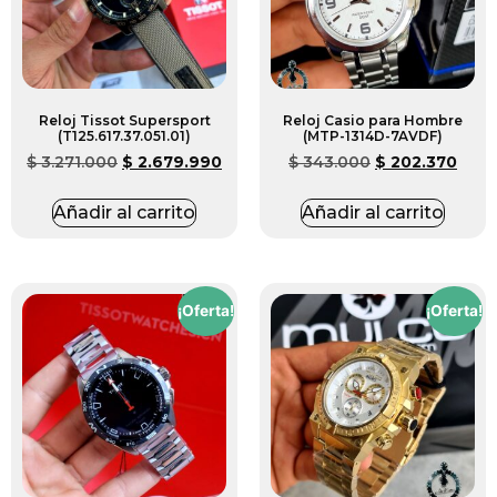
Reloj Tissot Supersport
Reloj Casio para Hombre
(T125.617.37.051.01)
(MTP-1314D-7AVDF)
$
3.271.000
$
2.679.990
$
343.000
$
202.370
Añadir al carrito
Añadir al carrito
¡Oferta!
¡Oferta!