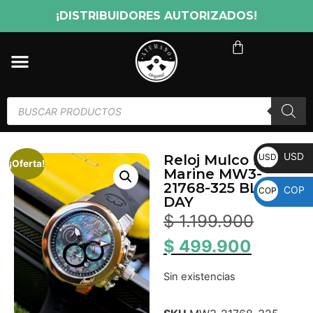
¡DISTRIBUIDORES AUTORIZADOS!
USD
USD
Reloj Mulco Blue
¡Oferta!
Marine MW3-
21768-325 BLACK
COP
COP
DAY
$
1.199.900
$
499.900
Sin existencias