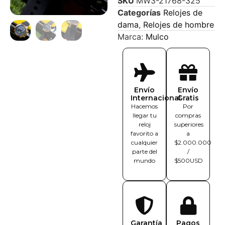
SKU
MW3-21768-325
Categorías
Relojes de
dama
,
Relojes de hombre
Marca:
Mulco
Envío
Envío
Internacional
Gratis
Hacemos
Por
llegar tu
compras
reloj
superiores
favorito a
a
cualquier
$2.000.000
parte del
/
mundo
$500USD
Garantía
Pagos