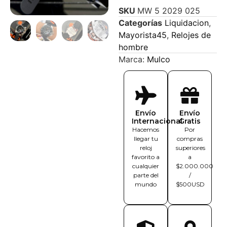
SKU
MW 5 2029 025
Categorías
Liquidacion
,
Mayorista45
,
Relojes de
hombre
Marca:
Mulco
Envío
Envío
Internacional
Gratis
Hacemos
Por
llegar tu
compras
reloj
superiores
favorito a
a
cualquier
$2.000.000
parte del
/
mundo
$500USD