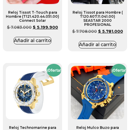
Reloj Tissot T-Touch para
Reloj Tissot para Hombre (
Hombre (T121.420.44.051.00)
T120.607.11.041.00)
Connect Solar
SEASTAR 2000
PROFESIONAL
$
7.083.000
$
5.199.900
$
7.708.000
$
5.781.000
Añadir al carrito
Añadir al carrito
¡Oferta!
¡Oferta!
Reloj Technomarine para
Reloj Mulco Buzo para