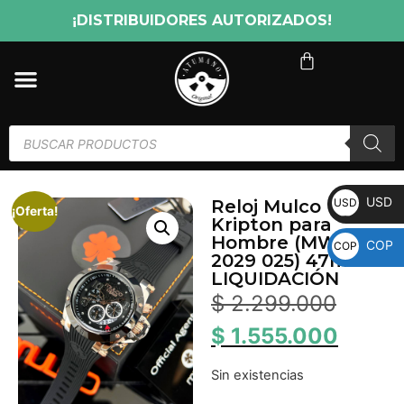
¡DISTRIBUIDORES AUTORIZADOS!
USD
USD
Reloj Mulco
¡Oferta!
Kripton para
Hombre (MW5
COP
COP
2029 025) 47mm
LIQUIDACIÓN
$
2.299.000
$
1.555.000
Sin existencias