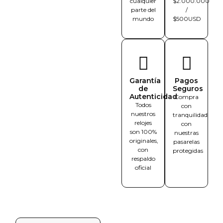
cualquier
$2.000.000
parte del
/
mundo
$500USD
Garantía
Pagos
de
Seguros
Autenticidad
Compra
Todos
con
nuestros
tranquilidad
relojes
con
son 100%
nuestras
originales,
pasarelas
con
protegidas
respaldo
oficial