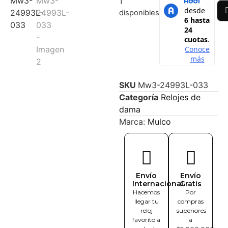
1
disponibles
SKU
Mw3-24993L-033
Categoría
Relojes de
dama
Marca:
Mulco
Envío
Envío
Internacional
Gratis
Hacemos
Por
llegar tu
compras
reloj
superiores
favorito a
a