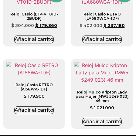
Reloj Casio (LTP-VT01D-
Reloj Casio RETRO
2BUDF)
(LA680WGA-1DF)
$
304.000
$
179.360
$
402.000
$
237.180
Añadir al carrito
Añadir al carrito
Reloj Casio RETRO
(A158WA-1DF)
Reloj Mulco Kripton Lady
$
179.900
para Mujer (MW5 5249 023)
46 mm
$
1.021.000
Añadir al carrito
Añadir al carrito