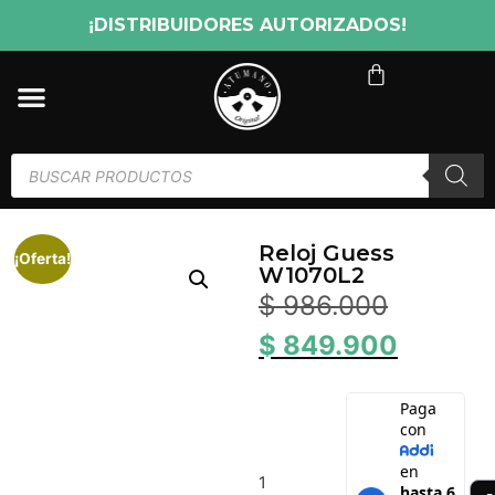
¡DISTRIBUIDORES AUTORIZADOS!
Reloj Guess
¡Oferta!
W1070L2
$
986.000
$
849.900
1