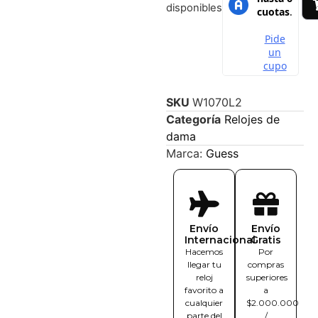
disponibles
SKU
W1070L2
Categoría
Relojes de
dama
Marca:
Guess
Envío
Envío
Internacional
Gratis
Hacemos
Por
llegar tu
compras
reloj
superiores
favorito a
a
cualquier
$2.000.000
parte del
/