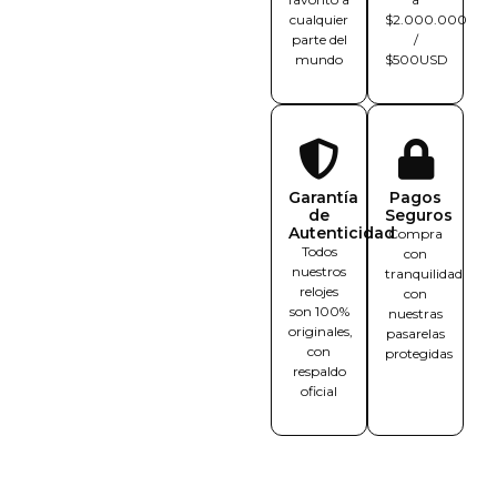
cualquier
$2.000.000
parte del
/
mundo
$500USD
Garantía
Pagos
de
Seguros
Autenticidad
Compra
Todos
con
nuestros
tranquilidad
relojes
con
son 100%
nuestras
originales,
pasarelas
con
protegidas
respaldo
oficial