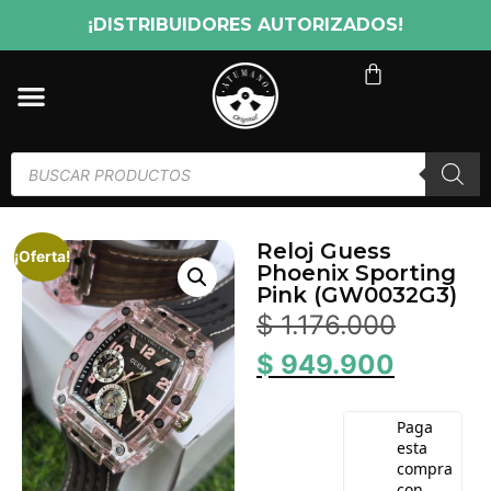
¡DISTRIBUIDORES AUTORIZADOS!
Reloj Guess
¡Oferta!
Phoenix Sporting
Pink (GW0032G3)
$
1.176.000
$
949.900