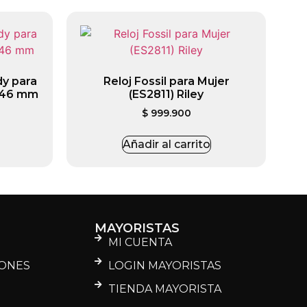
dy para
Reloj Fossil para Mujer
 46 mm
(ES2811) Riley
$
999.900
Añadir al carrito
MAYORISTAS
MI CUENTA
IONES
LOGIN MAYORISTAS
D
TIENDA MAYORISTA