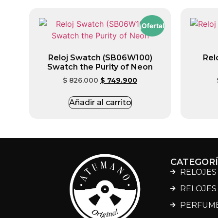
¡Oferta!
Reloj Swatch (SB06W100)
Rel
Swatch the Purity of Neon
$
826.000
$
749.900
Añadir al carrito
CATEGOR
RELOJES
RELOJES
PERFUM