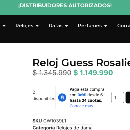
¡DISTRIBUIDORES AUTORIZADOS!
s
Relojes
Gafas
Perfumes
Gorr
Reloj Guess Rosal
$
1.345.990
$
1.149.990
2
disponibles
SKU
GW1039L1
Categoría
Relojes de dama