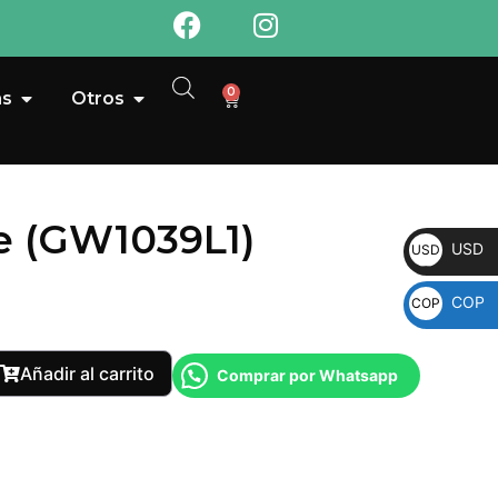
0
as
Otros
ie (GW1039L1)
USD
USD
COP
COP
Añadir al carrito
Comprar por Whatsapp