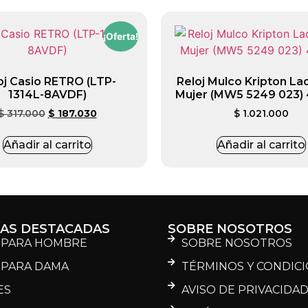
¡Oferta!
oj Casio RETRO (LTP-
Reloj Mulco Kripton La
1314L-8AVDF)
Mujer (MW5 5249 023)
$
317.000
$
187.030
$
1.021.000
Añadir al carrito
Añadir al carrito
ÍAS DESTACADAS
SOBRE NOSOTROS
 PARA HOMBRE
SOBRE NOSOTROS
 PARA DAMA
TÉRMINOS Y CONDIC
ES
AVISO DE PRIVACIDA