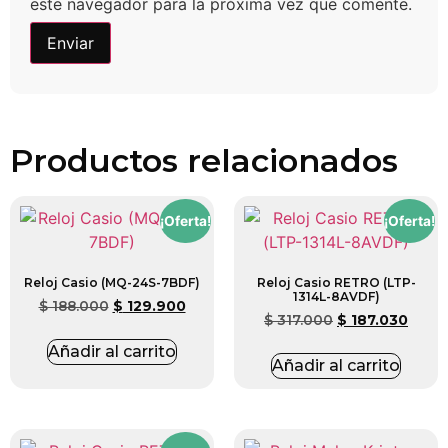
este navegador para la próxima vez que comente.
Productos relacionados
¡Oferta!
¡Oferta!
Reloj Casio (MQ-24S-7BDF)
Reloj Casio RETRO (LTP-
1314L-8AVDF)
$
188.000
$
129.900
$
317.000
$
187.030
Añadir al carrito
Añadir al carrito