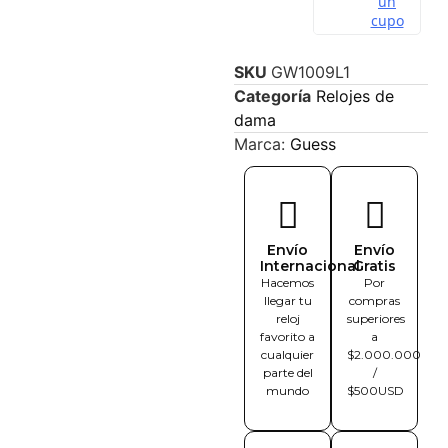
SKU
GW1009L1
Categoría
Relojes de
dama
Marca:
Guess
Envío
Envío
Internacional
Gratis
Hacemos
Por
llegar tu
compras
reloj
superiores
favorito a
a
cualquier
$2.000.000
parte del
/
mundo
$500USD