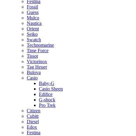
Festina
Fossil
Guess
Mulco
Nautica
Orient
Seiko
Swatch
Technomarine
Time Force
Tissot
Victorinox
Tag Heuer
Bulova
Casio
Baby-G
Casio Sheen
Edifice
G-shock
Pro Trek
Citizen
Cubitt
Diesel
Edox
Festina