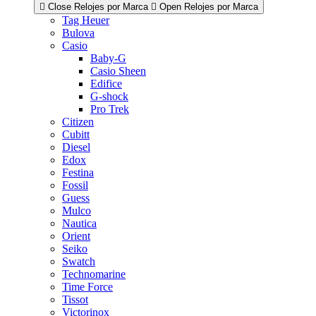
Close Relojes por Marca
Open Relojes por Marca
Tag Heuer
Bulova
Casio
Baby-G
Casio Sheen
Edifice
G-shock
Pro Trek
Citizen
Cubitt
Diesel
Edox
Festina
Fossil
Guess
Mulco
Nautica
Orient
Seiko
Swatch
Technomarine
Time Force
Tissot
Victorinox