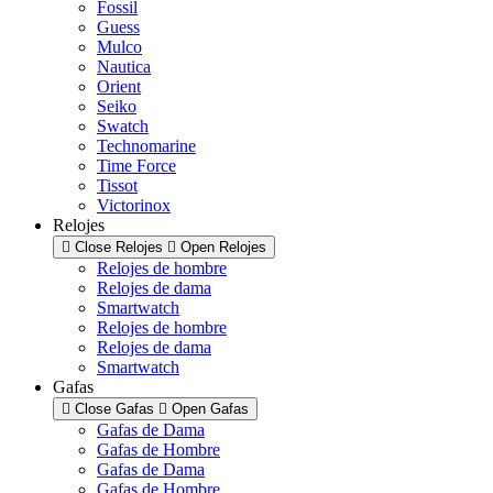
Fossil
Guess
Mulco
Nautica
Orient
Seiko
Swatch
Technomarine
Time Force
Tissot
Victorinox
Relojes
Close Relojes
Open Relojes
Relojes de hombre
Relojes de dama
Smartwatch
Relojes de hombre
Relojes de dama
Smartwatch
Gafas
Close Gafas
Open Gafas
Gafas de Dama
Gafas de Hombre
Gafas de Dama
Gafas de Hombre