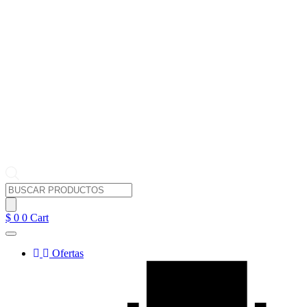
Búsqueda
de
productos
$
0
0
Cart
Ofertas