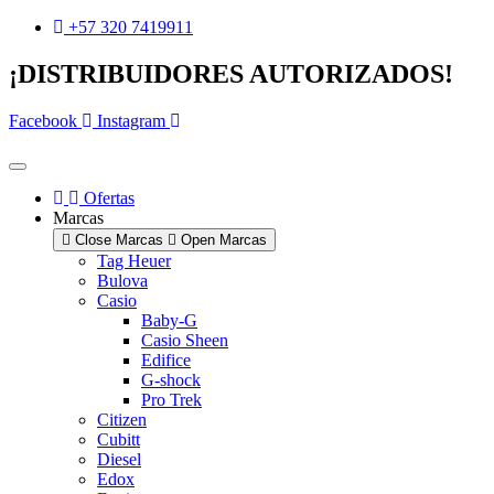
Ir
+57 320 7419911
al
contenido
¡DISTRIBUIDORES AUTORIZADOS!
Facebook
Instagram
Ofertas
Marcas
Close Marcas
Open Marcas
Tag Heuer
Bulova
Casio
Baby-G
Casio Sheen
Edifice
G-shock
Pro Trek
Citizen
Cubitt
Diesel
Edox