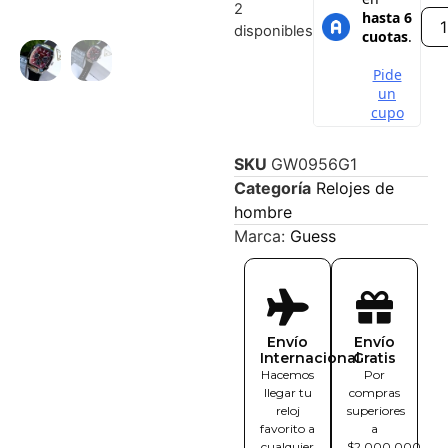
2
disponibles
SKU
GW0956G1
Categoría
Relojes de
hombre
Marca:
Guess
Envío
Envío
Internacional
Gratis
Hacemos
Por
llegar tu
compras
reloj
superiores
favorito a
a
cualquier
$2.000.000