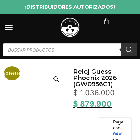
¡DISTRIBUIDORES AUTORIZADOS!
Reloj Guess
¡Oferta!
Phoenix 2026
(GW0956G1)
$
1.036.000
$
879.900