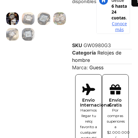
disponibles
SKU
GW0980G3
Categoría
Relojes de
hombre
Marca:
Guess
Envío
Envío
Internacional
Gratis
Hacemos
Por
llegar tu
compras
reloj
superiores
favorito a
a
cualquier
$2.000.000
parte del
/