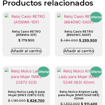
Productos relacionados
¡Oferta!
Reloj Casio RETRO
Reloj Casio RETRO
(A158WA-1DF)
(B640WC-5ADF)
$
179.900
$
484.000
$
299.900
Añadir al carrito
Añadir al carrito
¡Oferta!
¡Oferta!
Reloj Mulco Lady D para
Reloj Mulco Kripton Lady
Mujer (MW3 22872 023)
para Mujer (MW5 5249 083)
42mm
$
1.181.000
$
826.700
$
1.302.000
$
911.400