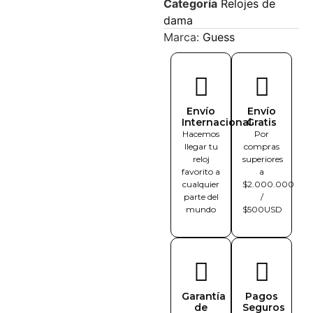
Categoría
Relojes de
dama
Marca:
Guess
Envío
Envío
Internacional
Gratis
Hacemos
Por
llegar tu
compras
reloj
superiores
favorito a
a
cualquier
$2.000.000
parte del
/
mundo
$500USD
Garantía
Pagos
de
Seguros