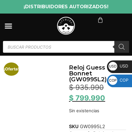
¡DISTRIBUIDORES AUTORIZADOS!
USD
USD
Reloj Guess
¡Oferta!
Bonnet
(GW0995L2)
COP
COP
$
935.990
$
799.990
Sin existencias
SKU
GW0995L2