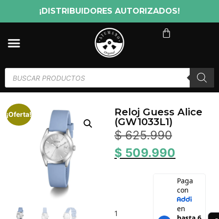
¡DISTRIBUIDORES AUTORIZADOS!
Reloj Guess Alice
¡Oferta!
(GW1033L1)
$
625.990
$
509.990
1