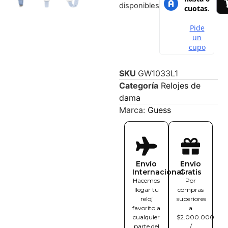
disponibles
SKU
GW1033L1
Categoría
Relojes de
dama
Marca:
Guess
Envío
Envío
Internacional
Gratis
Hacemos
Por
llegar tu
compras
reloj
superiores
favorito a
a
cualquier
$2.000.000
parte del
/