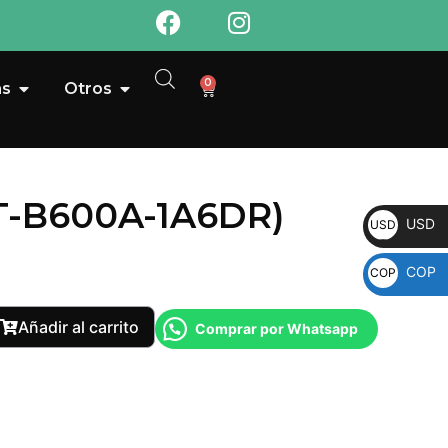
0
as
Otros
ST-B600A-1A6DR)
USD
USD
COP
COP
Añadir al carrito
Comprar por Whatsapp