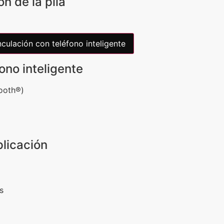
n de la pila
culación con teléfono inteligente
ono inteligente
tooth®)
plicación
s