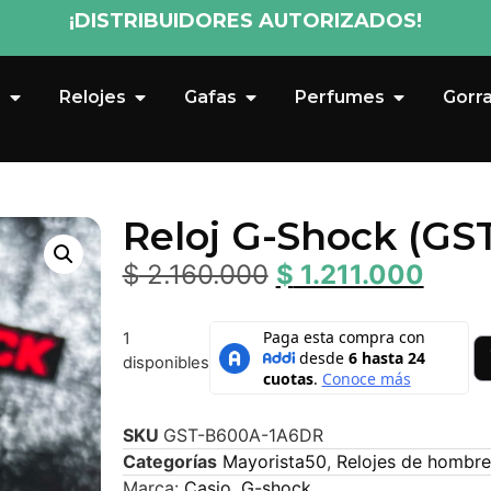
¡DISTRIBUIDORES AUTORIZADOS!
s
Relojes
Gafas
Perfumes
Gorr
Reloj G-Shock (G
$
2.160.000
$
1.211.000
1
disponibles
SKU
GST-B600A-1A6DR
Categorías
Mayorista50
,
Relojes de hombre
Marca:
Casio
,
G-shock