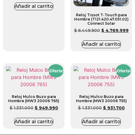
Añadir al carrito
Reloj Tissot T-Touch para
Hombre (T121.420.47.051.02)
Connect Solar
$
6.449.900
$
4.769.999
Añadir al carrito
¡Oferta!
¡Oferta!
Reloj Mulco Buzo para
Reloj Mulco Buzo para
Hombre (MW3 20006 765)
Hombre (MW3 20006 755)
$
1.331.000
$
949.990
$
1.331.000
$
931.700
Añadir al carrito
Añadir al carrito