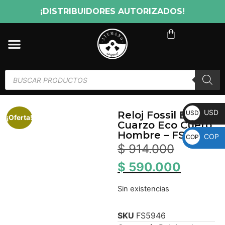
¡DISTRIBUIDORES AUTORIZADOS!
USD
USD
Reloj Fossil Blue
¡Oferta!
Cuarzo Eco Cuero
Hombre – FS5946
COP
COP
$
914.000
$
590.000
Sin existencias
SKU
FS5946