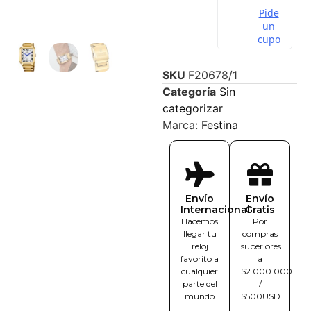
SKU
F20678/1
Categoría
Sin
categorizar
Marca:
Festina
Envío
Envío
Internacional
Gratis
Hacemos
Por
llegar tu
compras
reloj
superiores
favorito a
a
cualquier
$2.000.000
parte del
/
mundo
$500USD