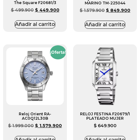
The Square F20681/3
MARINO TM-225044
$
499.900
$
449.900
$
1.579.900
$
849.900
Añadir al carrito
Añadir al carrito
¡Oferta!
Reloj Orient RA-
RELOJ FESTINA F20679/1
AC0Q12L30B
PLATEADO MUJER
$
1.999.000
$
1.579.900
$
649.900
Añadir al carrito
Añadir al carrito