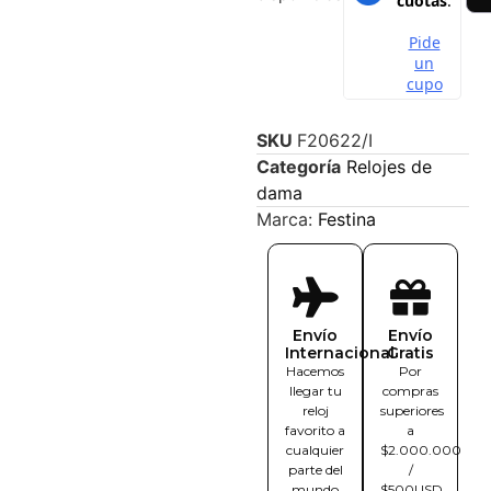
SKU
F20622/I
Categoría
Relojes de
dama
Marca:
Festina
Envío
Envío
Internacional
Gratis
Hacemos
Por
llegar tu
compras
reloj
superiores
favorito a
a
cualquier
$2.000.000
parte del
/
mundo
$500USD