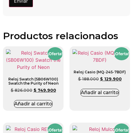
Productos relacionados
¡Oferta!
¡Oferta!
Reloj Casio (MQ-24S-7BDF)
$
188.000
$
129.900
Reloj Swatch (SB06W100)
Swatch the Purity of Neon
$
826.000
$
749.900
Añadir al carrito
Añadir al carrito
¡Oferta!
¡Oferta!