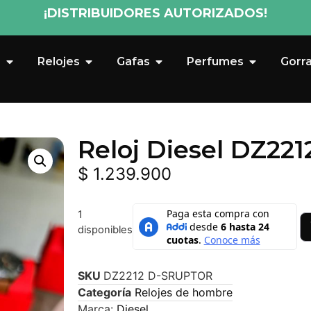
¡DISTRIBUIDORES AUTORIZADOS!
s
Relojes
Gafas
Perfumes
Gorr
Reloj Diesel DZ2
$
1.239.900
1
disponibles
SKU
DZ2212 D-SRUPTOR
Categoría
Relojes de hombre
Marca:
Diesel