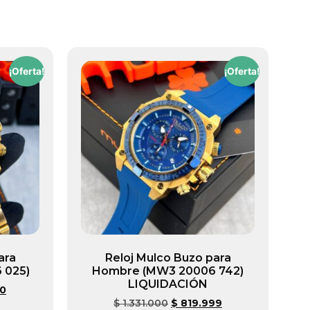
¡Oferta!
¡Oferta!
ara
Reloj Mulco Buzo para
 025)
Hombre (MW3 20006 742)
LIQUIDACIÓN
00
$
1.331.000
$
819.999