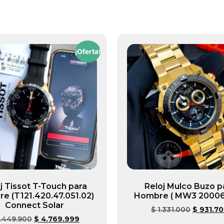
¡Oferta!
j Tissot T-Touch para
Reloj Mulco Buzo p
e (T121.420.47.051.02)
Hombre ( MW3 20006
Connect Solar
$
1.331.000
$
931.7
.449.900
$
4.769.999