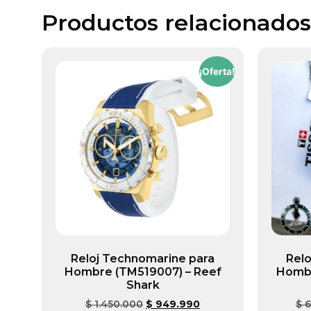
Productos relacionados
¡Oferta!
Reloj Technomarine para
Relo
Hombre (TM519007) – Reef
Hombr
Shark
$
1.450.000
$
949.990
$
6