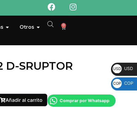
0
as
Otros
212 D-SRUPTOR
USD
USD
COP
COP
Añadir al carrito
Comprar por Whatsapp