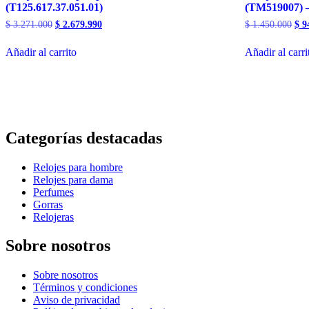
(T125.617.37.051.01)
(TM519007) –
El
El
El
$
3.271.000
$
2.679.990
$
1.450.000
$
9
precio
precio
pre
original
actual
ori
Añadir al carrito
Añadir al carri
era:
es:
era:
$ 3.271.000.
$ 2.679.990.
$ 1
Categorías destacadas
Relojes para hombre
Relojes para dama
Perfumes
Gorras
Relojeras
Sobre nosotros
Sobre nosotros
Términos y condiciones
Aviso de privacidad