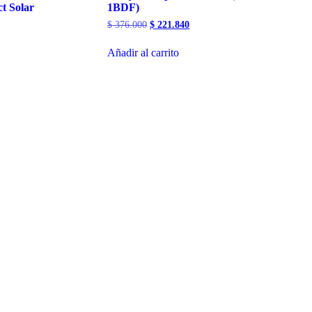
t Solar
1BDF)
El
El
$
376.000
$
221.840
precio
precio
original
actual
Añadir al carrito
era:
es:
99.
$ 376.000.
$ 221.840.