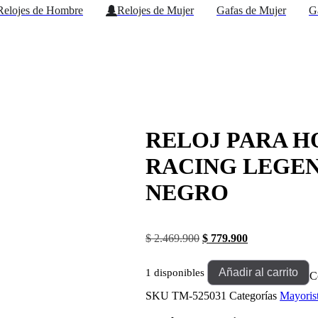
Relojes de Hombre
Relojes de Mujer
Gafas de Mujer
G
RELOJ PARA 
RACING LEGEND
NEGRO
El
El
$
2.469.900
$
779.900
precio
precio
original
actual
Añadir al carrito
1 disponibles
era:
es:
C
RELOJ
$ 2.469.900.
$ 779.900.
PARA
SKU
TM-525031
Categorías
Mayoris
HOMBRE
TECHNOMARINE