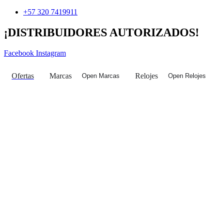
Ir
+57 320 7419911
al
contenido
¡DISTRIBUIDORES AUTORIZADOS!
Facebook
Instagram
Ofertas
Marcas
Relojes
Open Marcas
Open Relojes