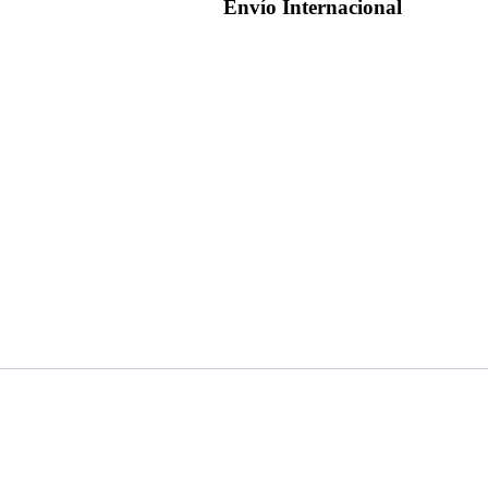
Envío Internacional
RACING
LEGENDS
(TM-
525031)
-
VERDE,
NEGRO
cantidad