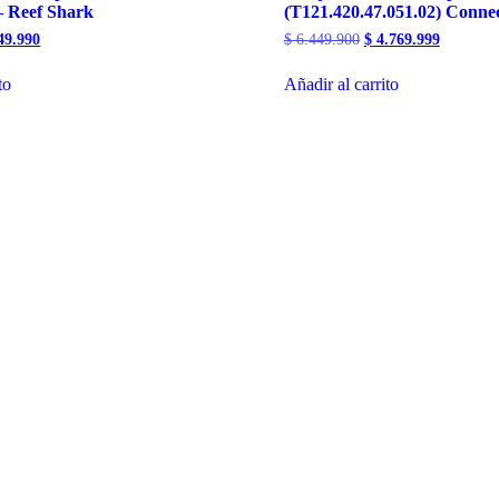
 Reef Shark
(T121.420.47.051.02) Connec
El
El
El
49.990
$
6.449.900
$
4.769.999
cio
precio
precio
precio
ginal
actual
original
actual
to
Añadir al carrito
es:
era:
es:
.450.000.
$ 949.990.
$ 6.449.900.
$ 4.769.9