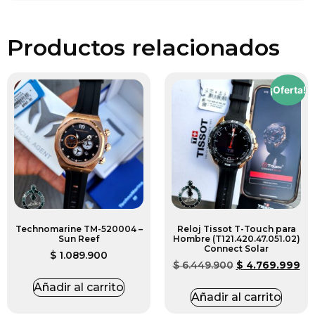
Productos relacionados
¡Oferta!
Technomarine TM-520004 –
Reloj Tissot T-Touch para
Sun Reef
Hombre (T121.420.47.051.02)
Connect Solar
$
1.089.900
$
6.449.900
$
4.769.999
Añadir al carrito
Añadir al carrito