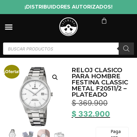
¡DISTRIBUIDORES AUTORIZADOS!
RELOJ CLASICO
¡Oferta!
PARA HOMBRE
FESTINA CLASSIC
METAL F20511/2 –
PLATEADO
$
369.900
$
332.900