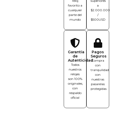
reloj
superiores
favorito a
a
cualquier
$2.000.000
parte del
/
mundo
$500USD
Garantía
Pagos
de
Seguros
Autenticidad
Compra
Todos
con
nuestros
tranquilidad
relojes
con
son 100%
nuestras
originales,
pasarelas
con
protegidas
respaldo
oficial