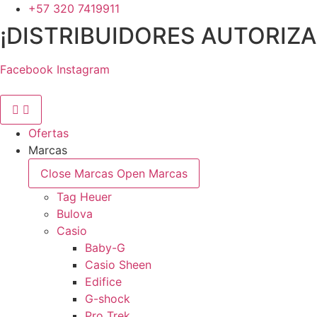
Ir
+57 320 7419911
al
¡DISTRIBUIDORES AUTORIZ
contenido
Facebook
Instagram
Ofertas
Marcas
Close Marcas
Open Marcas
Tag Heuer
Bulova
Casio
Baby-G
Casio Sheen
Edifice
G-shock
Pro Trek