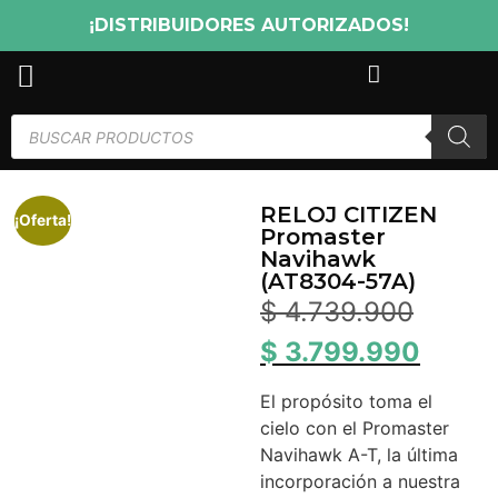
¡DISTRIBUIDORES AUTORIZADOS!
RELOJ CITIZEN
¡Oferta!
Promaster
Navihawk
(AT8304-57A)
$
4.739.900
$
3.799.990
El propósito toma el
cielo con el Promaster
Navihawk A-T, la última
incorporación a nuestra