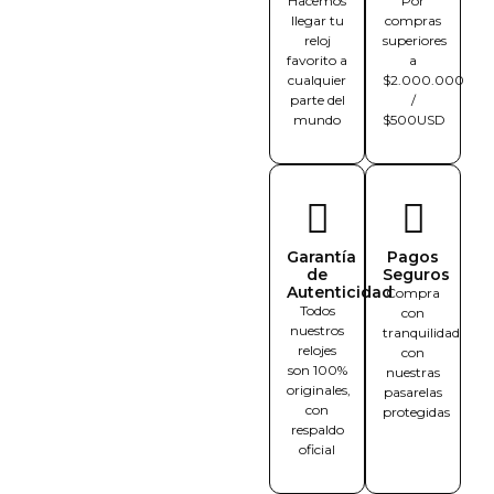
Hacemos
Por
llegar tu
compras
reloj
superiores
favorito a
a
cualquier
$2.000.000
parte del
/
mundo
$500USD
Garantía
Pagos
de
Seguros
Autenticidad
Compra
Todos
con
nuestros
tranquilidad
relojes
con
son 100%
nuestras
originales,
pasarelas
con
protegidas
respaldo
oficial