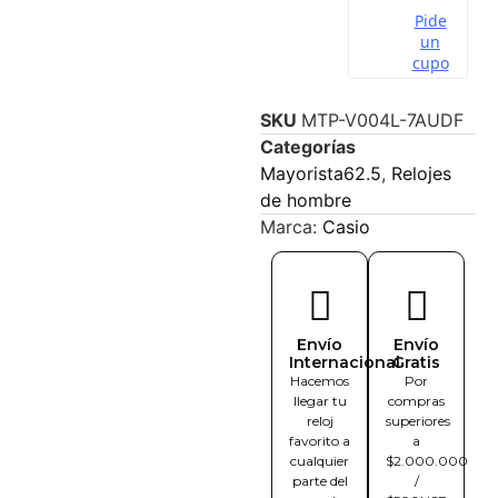
SKU
MTP-V004L-7AUDF
Categorías
Mayorista62.5
,
Relojes
de hombre
Marca:
Casio
Envío
Envío
Internacional
Gratis
Hacemos
Por
llegar tu
compras
reloj
superiores
favorito a
a
cualquier
$2.000.000
parte del
/