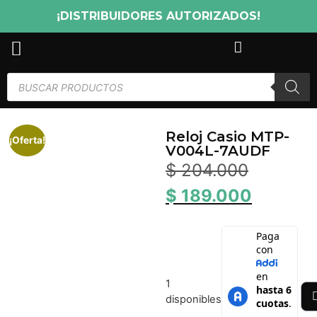
¡DISTRIBUIDORES AUTORIZADOS!
Reloj Casio MTP-
¡Oferta!
V004L-7AUDF
$
204.000
$
189.000
1
disponibles