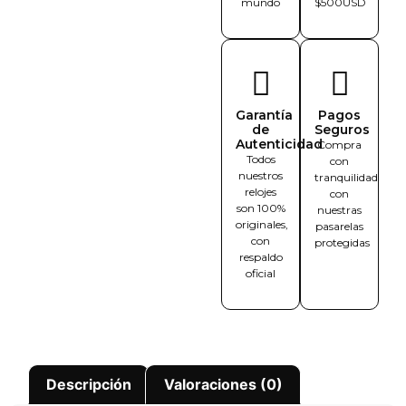
mundo
$500USD
Garantía
Pagos
de
Seguros
Autenticidad
Compra
Todos
con
nuestros
tranquilidad
relojes
con
son 100%
nuestras
originales,
pasarelas
con
protegidas
respaldo
oficial
Descripción
Valoraciones (0)