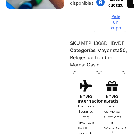
disponibles
SKU
MTP-1308D-1BVDF
Categorías
Mayorista50
,
Relojes de hombre
Marca:
Casio
Envío
Envío
Internacional
Gratis
Hacemos
Por
llegar tu
compras
reloj
superiores
favorito a
a
cualquier
$2.000.000
parte del
/