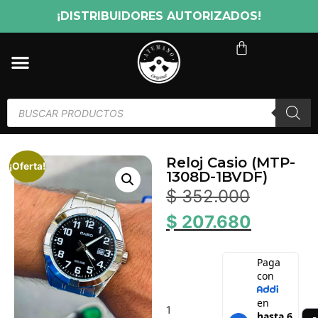
¡DISTRIBUIDORES AUTORIZADOS!
Reloj Casio (MTP-
¡Oferta!
1308D-1BVDF)
$
352.000
$
207.680
1