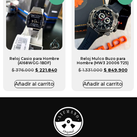
Reloj Casio para Hombre
Reloj Mulco Buzo para
(A168WGG-1BDF)
Hombre (MW3 20006 725)
$
376.000
$
221.840
$
1.331.000
$
849.900
Añadir al carrito
Añadir al carrito