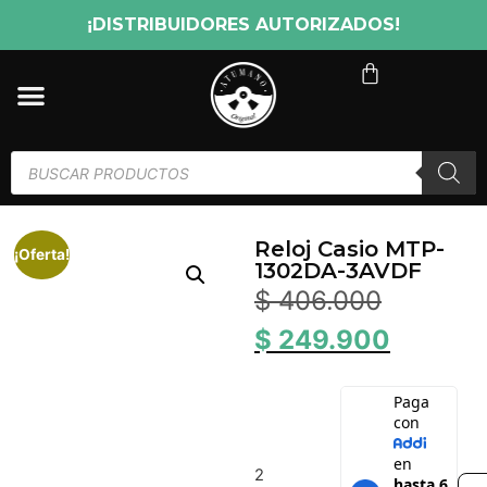
¡DISTRIBUIDORES AUTORIZADOS!
Reloj Casio MTP-
¡Oferta!
1302DA-3AVDF
$
406.000
$
249.900
2