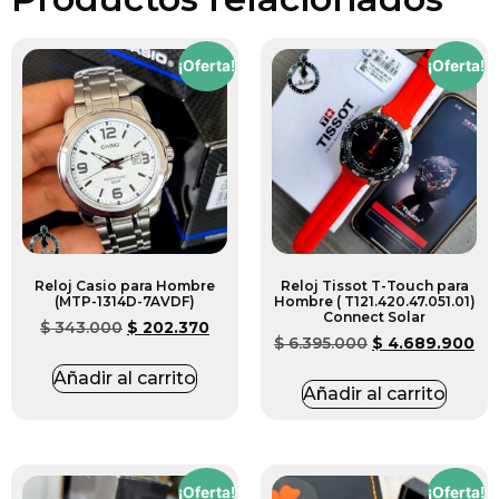
¡Oferta!
¡Oferta!
Reloj Casio para Hombre
Reloj Tissot T-Touch para
(MTP-1314D-7AVDF)
Hombre ( T121.420.47.051.01)
Connect Solar
$
343.000
$
202.370
$
6.395.000
$
4.689.900
Añadir al carrito
Añadir al carrito
¡Oferta!
¡Oferta!