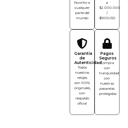
favorito a
a
cualquier
$2.000.000
parte del
/
mundo
$500USD
Garantía
Pagos
de
Seguros
Autenticidad
Compra
Todos
con
nuestros
tranquilidad
relojes
con
son 100%
nuestras
originales,
pasarelas
con
protegidas
respaldo
oficial