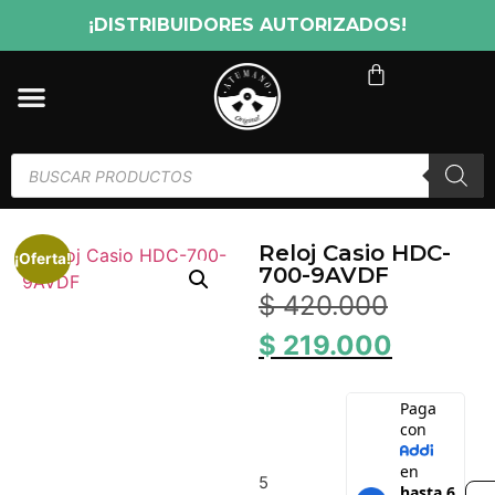
¡DISTRIBUIDORES AUTORIZADOS!
Reloj Casio HDC-
¡Oferta!
700-9AVDF
$
420.000
$
219.000
5