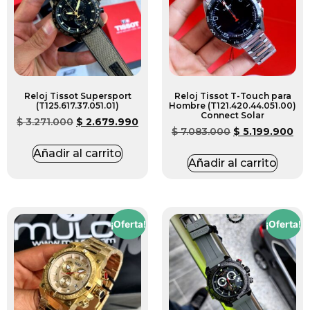
Reloj Tissot Supersport
Reloj Tissot T-Touch para
(T125.617.37.051.01)
Hombre (T121.420.44.051.00)
Connect Solar
$
3.271.000
$
2.679.990
$
7.083.000
$
5.199.900
Añadir al carrito
Añadir al carrito
¡Oferta!
¡Oferta!