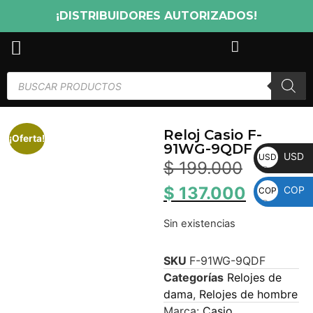
¡DISTRIBUIDORES AUTORIZADOS!
Reloj Casio F-
¡Oferta!
91WG-9QDF
USD
USD
$
199.000
$
137.000
COP
COP
Sin existencias
SKU
F-91WG-9QDF
Categorías
Relojes de
dama
,
Relojes de hombre
Marca:
Casio