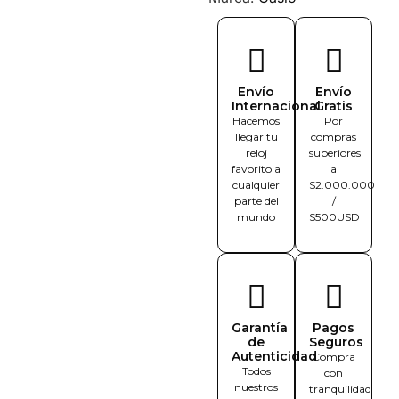
Envío
Envío
Internacional
Gratis
Hacemos
Por
llegar tu
compras
reloj
superiores
favorito a
a
cualquier
$2.000.000
parte del
/
mundo
$500USD
Garantía
Pagos
de
Seguros
Autenticidad
Compra
Todos
con
nuestros
tranquilidad