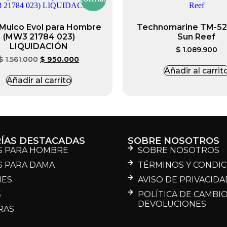
 Mulco Evol para Hombre
Technomarine TM-52
(MW3 21784 023)
Sun Reef
LIQUIDACIÓN
$
1.089.900
$
1.561.000
$
950.000
Añadir al carrit
Añadir al carrito
ÍAS DESTACADAS
SOBRE NOSOTROS
S PARA HOMBRE
SOBRE NOSOTROS
S PARA DAMA
TÉRMINOS Y CONDI
MES
AVISO DE PRIVACIDA
S
POLÍTICA DE CAMBIO
DEVOLUCIONES
RAS