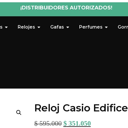
¡DISTRIBUIDORES AUTORIZADOS!
s
Relojes
Gafas
Perfumes
Gor
Reloj Casio Edifi
$
595.000
$
351.050