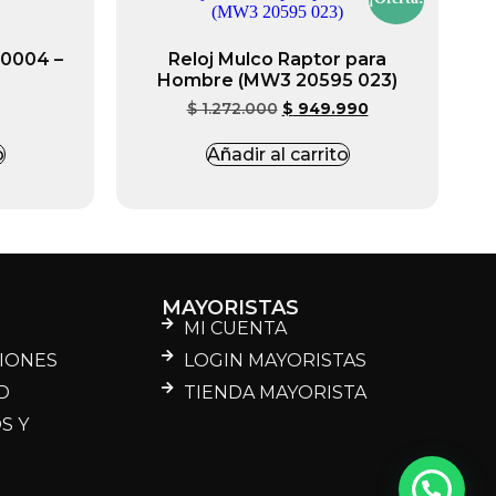
0004 –
Reloj Mulco Raptor para
Hombre (MW3 20595 023)
$
1.272.000
$
949.990
o
Añadir al carrito
MAYORISTAS
MI CUENTA
CIONES
LOGIN MAYORISTAS
D
TIENDA MAYORISTA
S Y