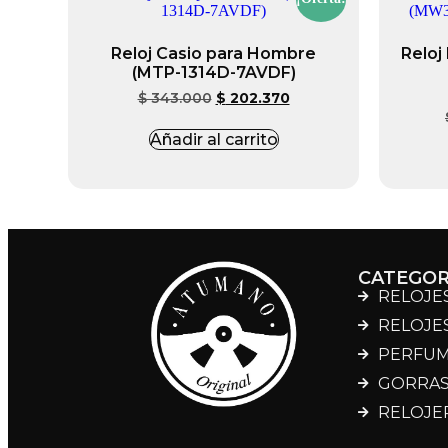
Reloj Casio para Hombre
Reloj
(MTP-1314D-7AVDF)
$
343.000
$
202.370
Añadir al carrito
CATEGOR
RELOJE
RELOJE
PERFU
GORRA
RELOJE