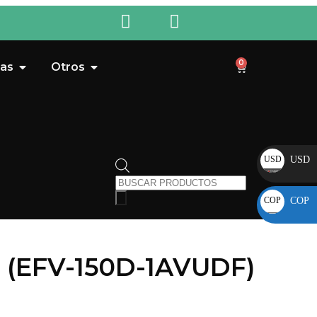
0
ras
Otros
USD
USD
COP
COP
ce (EFV-150D-1AVUDF)