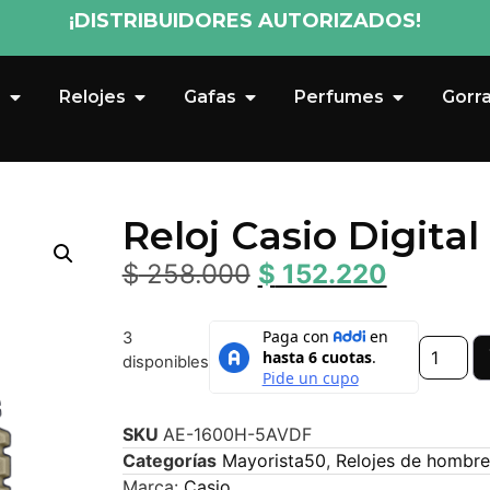
¡DISTRIBUIDORES AUTORIZADOS!
s
Relojes
Gafas
Perfumes
Gorr
Reloj Casio Digita
$
258.000
$
152.220
3
disponibles
SKU
AE-1600H-5AVDF
Categorías
Mayorista50
,
Relojes de hombre
Marca:
Casio