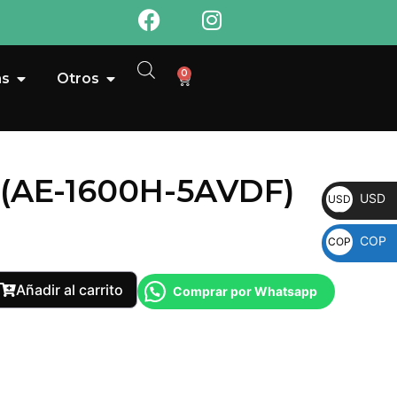
0
as
Otros
l (AE-1600H-5AVDF)
USD
USD
COP
COP
Añadir al carrito
Comprar por Whatsapp