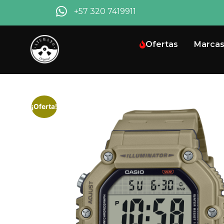
+57 320 7419911
Ofertas
Marca
¡Oferta!