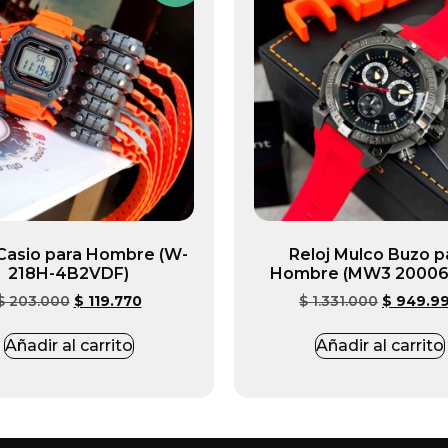
 Casio para Hombre (W-
Reloj Mulco Buzo p
218H-4B2VDF)
Hombre (MW3 20006
$
203.000
$
119.770
$
1.331.000
$
949.9
Añadir al carrito
Añadir al carrito