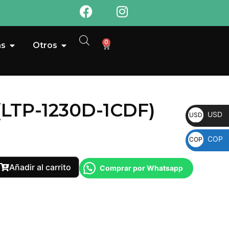
0
as
Otros
(LTP-1230D-1CDF)
USD
USD
COP
COP
Añadir al carrito
Comprar por Whatsapp