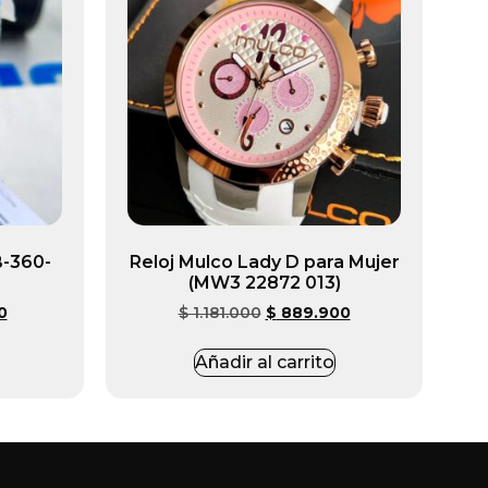
B-360-
Reloj Mulco Lady D para Mujer
(MW3 22872 013)
0
$
1.181.000
$
889.900
Añadir al carrito