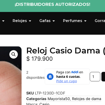
¡DISTRIBUIDORES AUTORIZADOS!
s
Relojes
Gafas
Perfumes
Gorr
Reloj Casio Dama 
$
179.900
2
disponibles
SKU
LTP-1230D-1CDF
Categorías
Mayorista50
,
Relojes de dama
Marca:
Casio