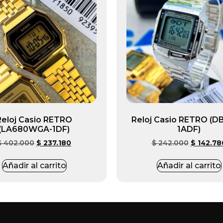
Reloj Casio RETRO
Reloj Casio RETRO (D
(LA680WGA-1DF)
1ADF)
$
402.000
$
237.180
$
242.000
$
142.78
Añadir al carrito
Añadir al carrito