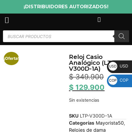
¡DISTRIBUIDORES AUTORIZADOS!
Reloj Casio
¡Oferta!
Analógico (LTP-
USD
USD
V300D-1A)
$
349.900
COP
COP
$
129.900
Sin existencias
SKU
LTP-V300D-1A
Categorías
Mayorista50
,
Relojes de dama