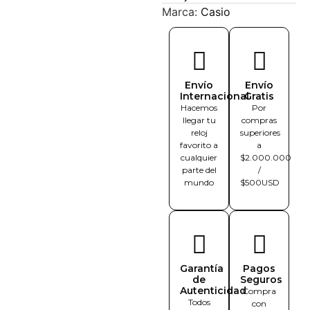
Marca:
Casio
Envío
Envío
Internacional
Gratis
Hacemos
Por
llegar tu
compras
reloj
superiores
favorito a
a
cualquier
$2.000.000
parte del
/
mundo
$500USD
Garantía
Pagos
de
Seguros
Autenticidad
Compra
Todos
con