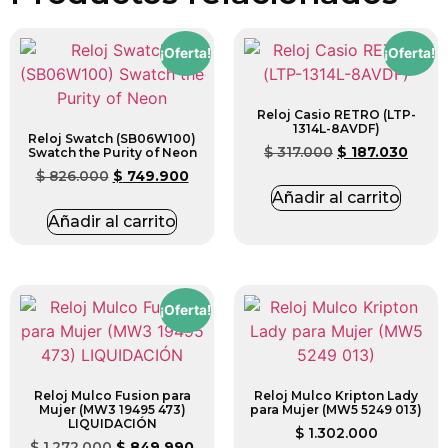
¡Oferta!
¡Oferta!
Reloj Casio RETRO (LTP-
1314L-8AVDF)
Reloj Swatch (SB06W100)
$
317.000
$
187.030
Swatch the Purity of Neon
$
826.000
$
749.900
Añadir al carrito
Añadir al carrito
¡Oferta!
Reloj Mulco Fusion para
Reloj Mulco Kripton Lady
Mujer (MW3 19495 473)
para Mujer (MW5 5249 013)
LIQUIDACIÓN
$
1.302.000
$
1.272.000
$
849.990