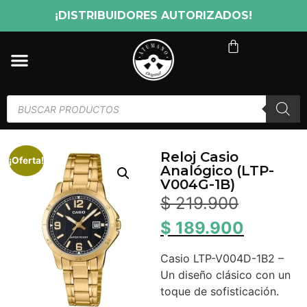
¡DISTRIBUIDORES AUTORIZADOS!
Reloj Casio
¡Oferta!
Analógico (LTP-
V004G-1B)
$
219.900
$
189.900
Casio LTP-V004D-1B2 –
Un diseño clásico con un
toque de sofisticación.