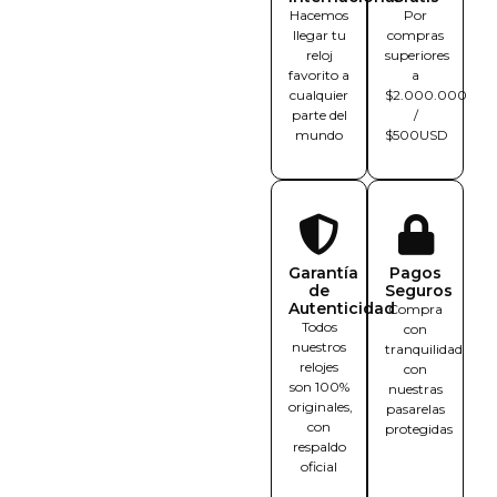
Hacemos
Por
llegar tu
compras
reloj
superiores
favorito a
a
cualquier
$2.000.000
parte del
/
mundo
$500USD
Garantía
Pagos
de
Seguros
Autenticidad
Compra
Todos
con
nuestros
tranquilidad
relojes
con
son 100%
nuestras
originales,
pasarelas
con
protegidas
respaldo
oficial