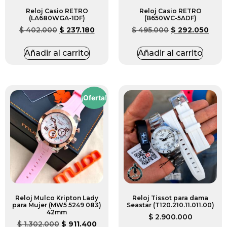
Reloj Casio RETRO
Reloj Casio RETRO
(LA680WGA-1DF)
(B650WC-5ADF)
$
402.000
$
237.180
$
495.000
$
292.050
Añadir al carrito
Añadir al carrito
¡Oferta!
Reloj Mulco Kripton Lady
Reloj Tissot para dama
para Mujer (MW5 5249 083)
Seastar (T120.210.11.011.00)
42mm
$
2.900.000
$
1.302.000
$
911.400