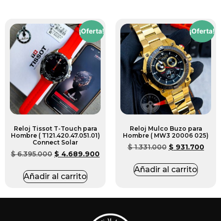
¡Oferta!
¡Oferta!
Reloj Tissot T-Touch para
Reloj Mulco Buzo para
Hombre ( T121.420.47.051.01)
Hombre ( MW3 20006 025)
Connect Solar
$
1.331.000
$
931.700
$
6.395.000
$
4.689.900
Añadir al carrito
Añadir al carrito