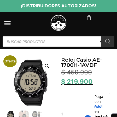
¡DISTRIBUIDORES AUTORIZADOS!
Reloj Casio AE-
¡Oferta!
1700H-1AVDF
$
459.900
$
219.900
1