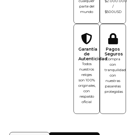
cualquier
$2.000.000
parte del
/
mundo
$500USD
Garantía
Pagos
de
Seguros
Autenticidad
Compra
Todos
con
nuestros
tranquilidad
relojes
con
son 100%
nuestras
originales,
pasarelas
con
protegidas
respaldo
oficial