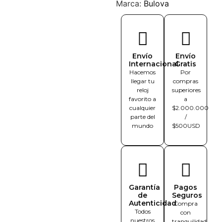
Marca:
Bulova
Envío
Envío
Internacional
Gratis
Hacemos
Por
llegar tu
compras
reloj
superiores
favorito a
a
cualquier
$2.000.000
parte del
/
mundo
$500USD
Garantía
Pagos
de
Seguros
Autenticidad
Compra
Todos
con
nuestros
tranquilidad