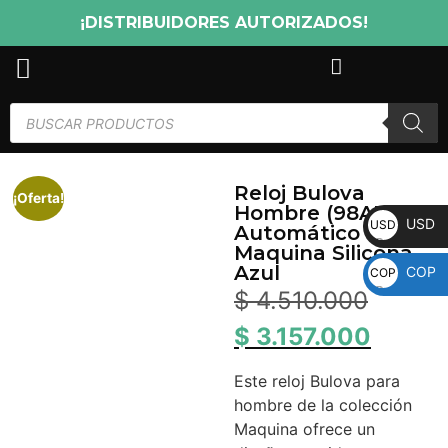
¡DISTRIBUIDORES AUTORIZADOS!
Reloj Bulova
¡Oferta!
Hombre (98A318)
USD
USD
Automático
Maquina Silicona
Azul
COP
COP
$
4.510.000
$
3.157.000
Este reloj Bulova para
hombre de la colección
Maquina ofrece un