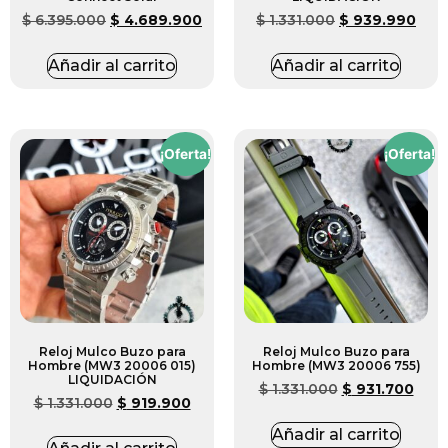
$
6.395.000
$
4.689.900
$
1.331.000
$
939.990
Añadir al carrito
Añadir al carrito
¡Oferta!
¡Oferta!
Reloj Mulco Buzo para
Reloj Mulco Buzo para
Hombre (MW3 20006 015)
Hombre (MW3 20006 755)
LIQUIDACIÓN
$
1.331.000
$
931.700
$
1.331.000
$
919.900
Añadir al carrito