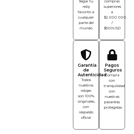
llegar tu
compras
reloj
superiores
favorito a
a
cualquier
$2.000.000
parte del
/
mundo
$500USD
Garantía
Pagos
de
Seguros
Autenticidad
Compra
Todos
con
nuestros
tranquilidad
relojes
con
son 100%
nuestras
originales,
pasarelas
con
protegidas
respaldo
oficial