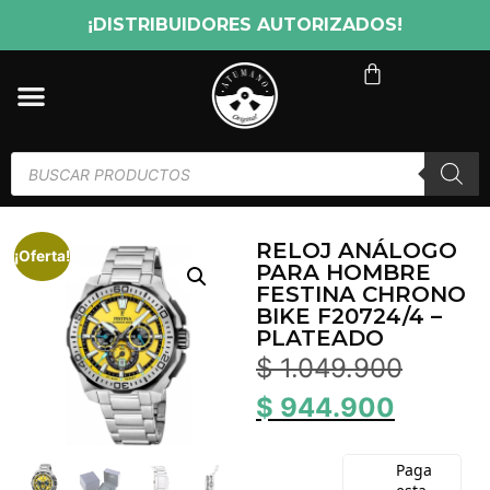
¡DISTRIBUIDORES AUTORIZADOS!
RELOJ ANÁLOGO
¡Oferta!
PARA HOMBRE
FESTINA CHRONO
BIKE F20724/4 –
PLATEADO
$
1.049.900
$
944.900