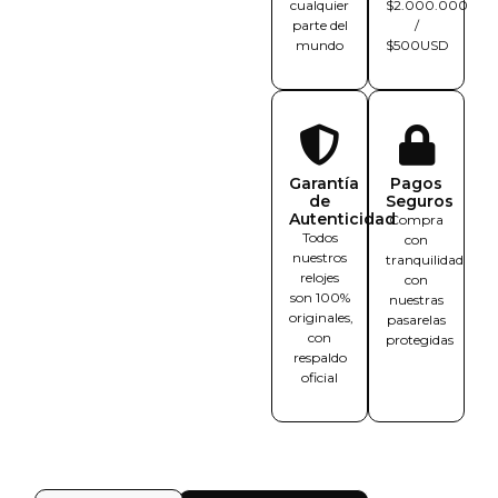
cualquier
$2.000.000
parte del
/
mundo
$500USD
Garantía
Pagos
de
Seguros
Autenticidad
Compra
Todos
con
nuestros
tranquilidad
relojes
con
son 100%
nuestras
originales,
pasarelas
con
protegidas
respaldo
oficial