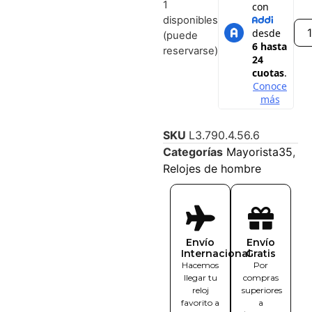
1
disponibles
(puede
reservarse)
SKU
L3.790.4.56.6
Categorías
Mayorista35
,
Relojes de hombre
Envío
Envío
Internacional
Gratis
Hacemos
Por
llegar tu
compras
reloj
superiores
favorito a
a