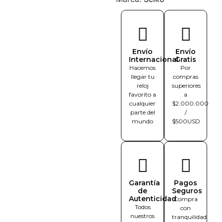
Envío
Envío
Internacional
Gratis
Hacemos
Por
llegar tu
compras
reloj
superiores
favorito a
a
cualquier
$2.000.000
parte del
/
mundo
$500USD
Garantía
Pagos
de
Seguros
Autenticidad
Compra
Todos
con
nuestros
tranquilidad