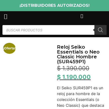
¡DISTRIBUIDORES AUTORIZADOS!
Reloj Seiko
¡Oferta!
Essentials o Neo
Classic Hombre
(SUR459P1)
$
1.390.000
$
1.190.000
El Seiko SUR459P1 es un
reloj para hombre de la
colección Essentials (o
Neo Classic) que destaca