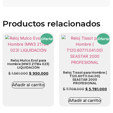
Productos relacionados
¡Oferta!
¡Oferta!
Reloj Mulco Evol para
Hombre (MW3 21784 023)
LIQUIDACIÓN
Reloj Tissot para Hombre (
$
1.561.000
$
950.000
T120.607.11.041.00)
SEASTAR 2000
PROFESIONAL
Añadir al carrito
$
7.708.000
$
5.781.000
Añadir al carrito