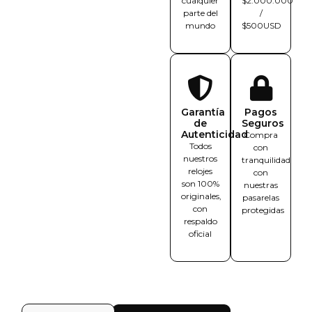
cualquier
$2.000.000
parte del
/
mundo
$500USD
Garantía
Pagos
de
Seguros
Autenticidad
Compra
Todos
con
nuestros
tranquilidad
relojes
con
son 100%
nuestras
originales,
pasarelas
con
protegidas
respaldo
oficial