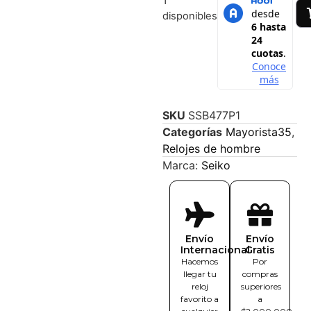
1
disponibles
SKU
SSB477P1
Categorías
Mayorista35
,
Relojes de hombre
Marca:
Seiko
Envío
Envío
Internacional
Gratis
Hacemos
Por
llegar tu
compras
reloj
superiores
favorito a
a