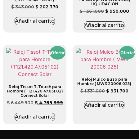
LIQUIDACIÓN
$
343.000
$
202.370
$
1.561.000
$
950.000
Añadir al carrito
Añadir al carrito
¡Oferta!
¡Oferta!
Reloj Mulco Buzo para
Hombre ( MW3 20006 025)
Reloj Tissot T-Touch para
$
1.331.000
$
931.700
Hombre (T121.420.47.051.02)
Connect Solar
$
6.449.900
$
4.769.999
Añadir al carrito
Añadir al carrito