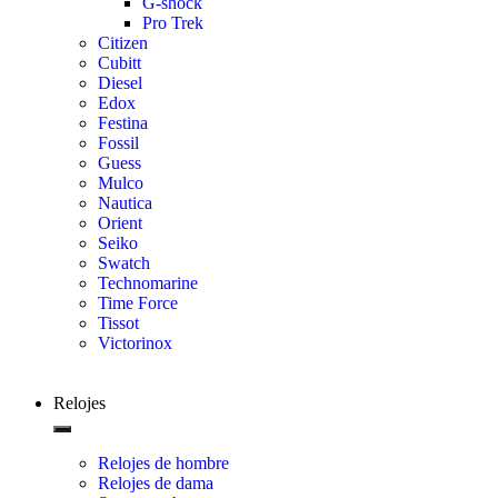
G-shock
Pro Trek
Citizen
Cubitt
Diesel
Edox
Festina
Fossil
Guess
Mulco
Nautica
Orient
Seiko
Swatch
Technomarine
Time Force
Tissot
Victorinox
Relojes
Relojes de hombre
Relojes de dama