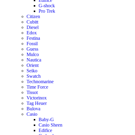
Edifice
G-shock
Pro Trek
Citizen
Cubitt
Diesel
Edox
Festina
Fossil
Guess
Mulco
Nautica
Orient
Seiko
Swatch
Technomarine
Time Force
Tissot
Victorinox
Tag Heuer
Bulova
Casio
Baby-G
Casio Sheen
Edifice