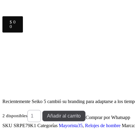
$
0
0
Recientemente Seiko 5 cambió su branding para adaptarse a los tiempos
Añadir al carrito
2 disponibles
Comprar por Whatsapp
SKU
SRPE79K1
Categorías
Mayorista35
,
Relojes de hombre
Marca