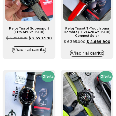
Reloj Tissot Supersport
Reloj Tissot T-Touch para
(T125.617.37.051.01)
Hombre ( T121.420.47.051.01)
Connect Solar
$
3.271.000
$
2.679.990
$
6.395.000
$
4.689.900
Añadir al carrito
Añadir al carrito
¡Oferta!
¡Oferta!