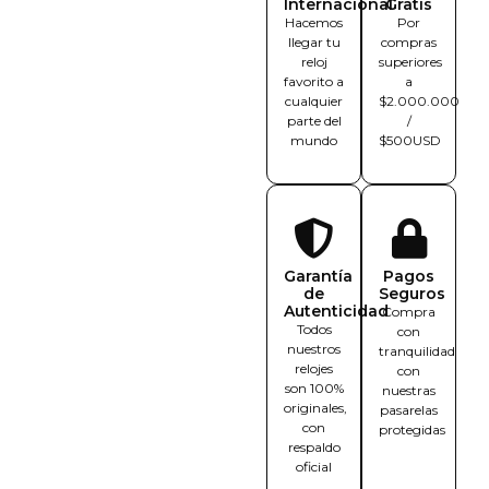
Internacional
Gratis
Hacemos
Por
llegar tu
compras
reloj
superiores
favorito a
a
cualquier
$2.000.000
parte del
/
mundo
$500USD
Garantía
Pagos
de
Seguros
Autenticidad
Compra
Todos
con
nuestros
tranquilidad
relojes
con
son 100%
nuestras
originales,
pasarelas
con
protegidas
respaldo
oficial