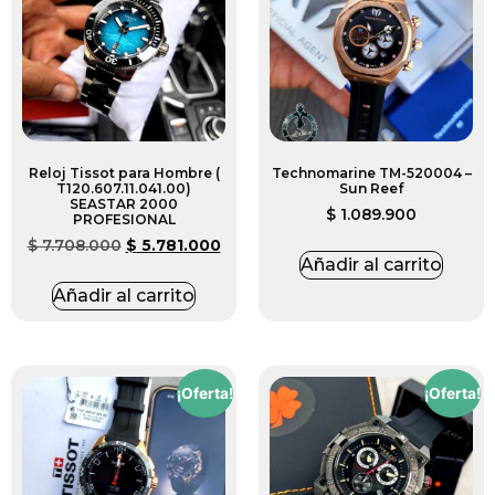
Reloj Tissot para Hombre (
Technomarine TM-520004 –
T120.607.11.041.00)
Sun Reef
SEASTAR 2000
$
1.089.900
PROFESIONAL
$
7.708.000
$
5.781.000
Añadir al carrito
Añadir al carrito
¡Oferta!
¡Oferta!