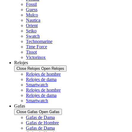
Fossil
Guess
Mulco
Nautica
Orient
Seiko
Swatch
Technomarine
Time Force
Tissot
Victorinox
Relojes
Close Relojes
Open Relojes
Relojes de hombre
Relojes de dama
Smartwatch
Relojes de hombre
Relojes de dama
Smartwatch
Gafas
Close Gafas
Open Gafas
Gafas de Dama
Gafas de Hombre
Gafas de Dama