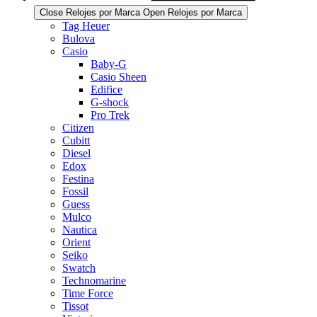
Close Relojes por Marca
Open Relojes por Marca
Tag Heuer
Bulova
Casio
Baby-G
Casio Sheen
Edifice
G-shock
Pro Trek
Citizen
Cubitt
Diesel
Edox
Festina
Fossil
Guess
Mulco
Nautica
Orient
Seiko
Swatch
Technomarine
Time Force
Tissot