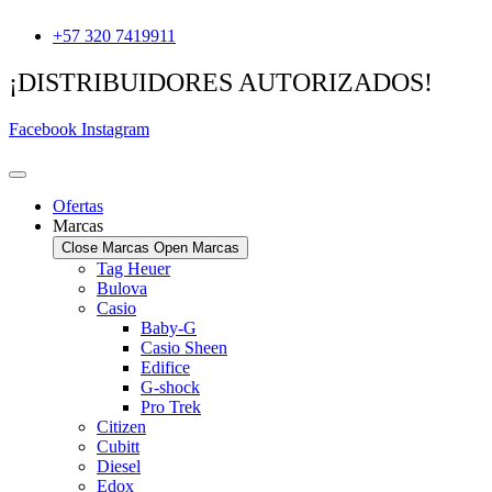
Ir
+57 320 7419911
al
contenido
¡DISTRIBUIDORES AUTORIZADOS!
Facebook
Instagram
Ofertas
Marcas
Close Marcas
Open Marcas
Tag Heuer
Bulova
Casio
Baby-G
Casio Sheen
Edifice
G-shock
Pro Trek
Citizen
Cubitt
Diesel
Edox