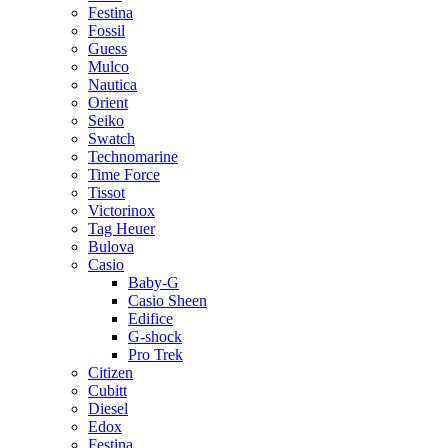
Festina
Fossil
Guess
Mulco
Nautica
Orient
Seiko
Swatch
Technomarine
Time Force
Tissot
Victorinox
Tag Heuer
Bulova
Casio
Baby-G
Casio Sheen
Edifice
G-shock
Pro Trek
Citizen
Cubitt
Diesel
Edox
Festina